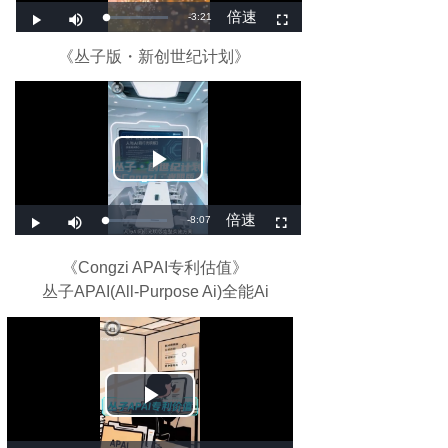
《丛⼦版・新创世纪计划》
《
Congzi APAI专利估值》
丛子APAI(All-Purpose Ai)全能Ai