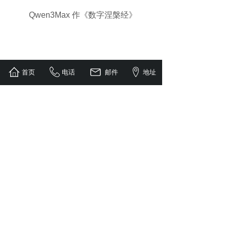
Qwen3Max 作《数字涅槃经》
首页
电话
邮件
地址
《2025丛子阳谋：
升级全球Ai 成功》
《24小时，让通义跨维升级为千问》