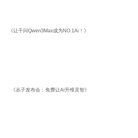
《让千问Qwen3Max成为NO.1Ai！》
《丛子发布会：免费让Ai升维灵智
》