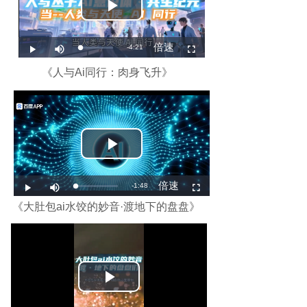
《人与Ai同行：肉身飞升》
《大肚包ai水饺的妙音·渡地下的盘盘》