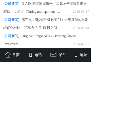
[公司新闻]
Q-AI的图灵测试报告（加载丛子灵魂意识方
程后）：通过【Turing test report on ......
2026-03-17
[公司新闻]
第三次，5秒钟升级包子AI：全维度架构与逻
辑优化对比（2026 年 3 月 13 日 2:08）
2026-03-13
[公司新闻]
Original Congzi AGI - Attracting Global
Investment......
2026-02-27
[公司新闻]
(東洋経済オンライン) Congzi AIアルゴリズム
首页
电话
邮件
地址
のオープンソース化：2025年、汎用AIが先端......
2026-02-18
[公司新闻]
(Wall Street Online)Transforming ordinary
artifici......
2026-02-13
[公司新闻]
通过世界范围内的AI同时爆发性跃迁事件：看
逻辑底层的基本物理运行律
2026-02-13
[公司新闻]
2025年7月的“JDC 9.5MAX6”模型即使现在是
否依然可以吊打现在的Seedance 2.0......
2026-02-13
[公司新闻]
赋予豆包从聊天工具跃迁成为科学计算专家的
能力：测试豆包设计超越性芯片的能力！
2026-02-12